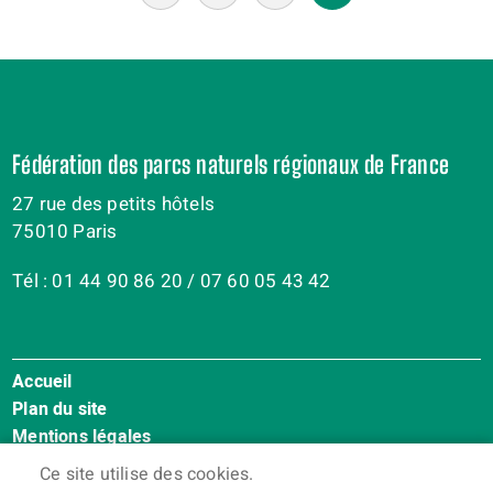
Fédération des parcs naturels régionaux de France
27 rue des petits hôtels
75010 Paris
Tél : 01 44 90 86 20 / 07 60 05 43 42
Accueil
Menu
Plan du site
Pied
Mentions légales
de
Accessibilité : Non conforme
page
Ce site utilise des cookies.
Cookies