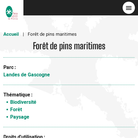
Skip
to
main
content
Accueil
Forêt de pins maritimes
Forêt de pins maritimes
Parc
Landes de Gascogne
Thématique
Biodiversité
Forêt
Paysage
Droits d'utilisation