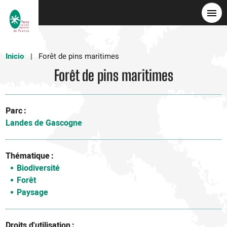
Pasar
al
contenido
principal
Inicio
Forêt de pins maritimes
Forêt de pins maritimes
Parc
Landes de Gascogne
Thématique
Biodiversité
Forêt
Paysage
Droits d'utilisation