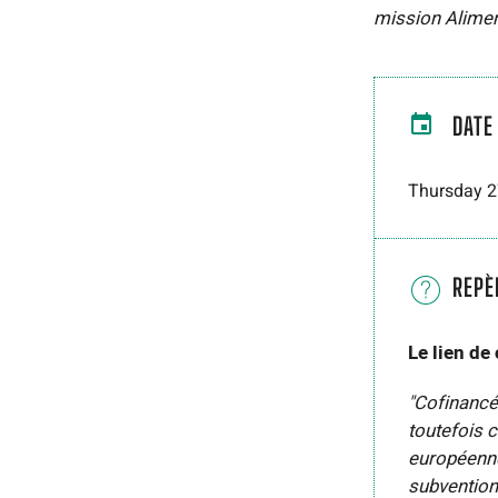
mission Alimen
DATE
Thursday 2
REPÈ
Le lien de
"Cofinancé
toutefois 
européenne 
subvention