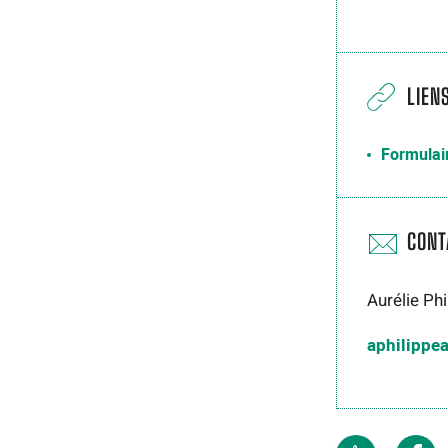
LIEN
Formulair
CONT
Aurélie Phi
aphilippea