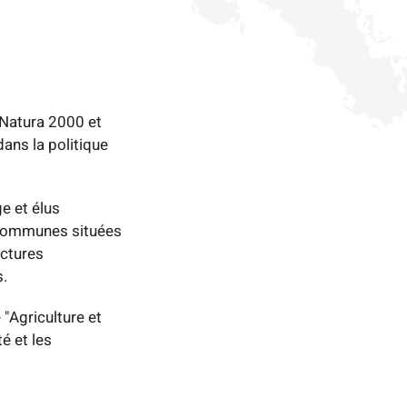
 Natura 2000 et
dans la politique
e et élus
e communes situées
uctures
s.
"Agriculture et
é et les