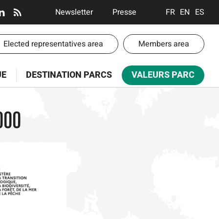
En-
Newsletter
Presse
FRANÇAIS
ENGLISH
ESPA
tête
-
-
Elected representatives area
Members area
Communication
te
UE
DESTINATION PARCS
VALEURS PARC
paces
000