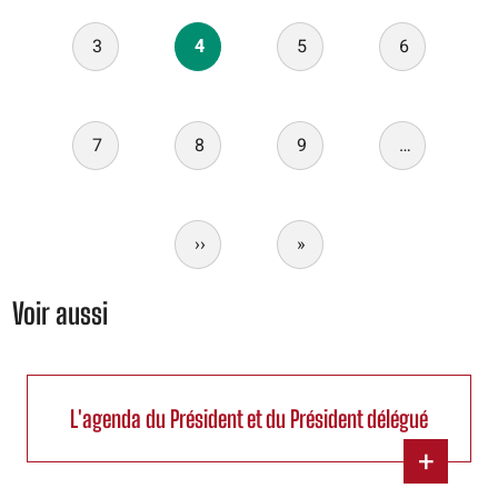
3
4
5
6
7
8
9
…
››
Next
»
Last
page
page
Voir aussi
L'agenda du Président et du Président délégué
+