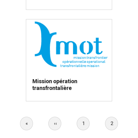
Mission opération
transfrontalière
Pagination
«
First
‹‹
Previous
1
2
page
page