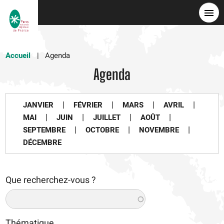
Skip
to
main
content
Accueil
Agenda
Agenda
|
|
|
|
JANVIER
FÉVRIER
MARS
AVRIL
|
|
|
|
MAI
JUIN
JUILLET
AOÛT
|
|
|
SEPTEMBRE
OCTOBRE
NOVEMBRE
DÉCEMBRE
Que recherchez-vous ?
Thématique