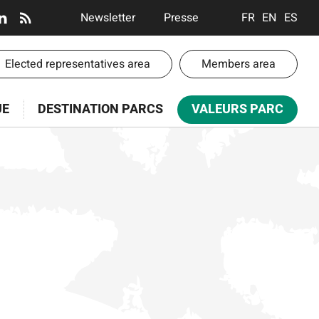
En-
Newsletter
Presse
FRANÇAIS
ENGLISH
ESPA
tête
-
-
Elected representatives area
Members area
Communication
te
UE
DESTINATION PARCS
VALEURS PARC
paces