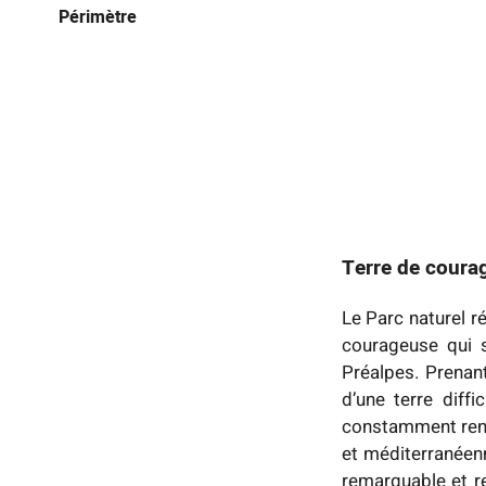
Périmètre
Terre de courag
Le Parc naturel r
courageuse qui s
Préalpes. Prenant
d’une terre diff
constamment reno
et méditerranéenn
remarquable et re