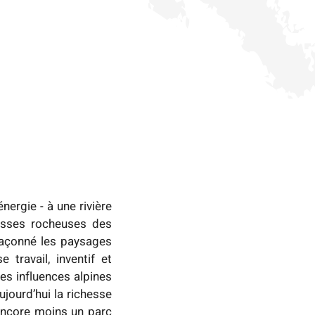
ergie - à une rivière
masses rocheuses des
 façonné les paysages
travail, inventif et
es influences alpines
ujourd’hui la richesse
 encore moins un parc