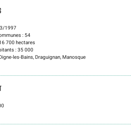
S
/03/1997
ommunes : 54
216 700 hectares
itants : 35 000
: Digne-les-Bains, Draguignan, Manosque
T
00