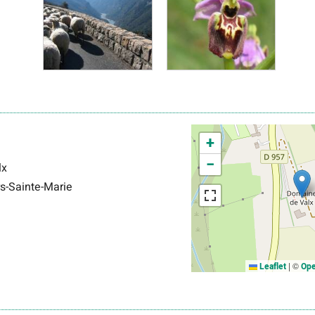
+
−
lx
s-Sainte-Marie
|
©
Leaflet
Ope