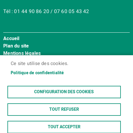
Tél : 01 44 90 86 20 / 07 60 05 43 42
Accueil
Menu
Plan du site
Pied
Mentions légales
de
Accessibilité : Non conforme
page
Ce site utilise des cookies.
Cookies
Politique de confidentialité
Contact
Espace membres
CONFIGURATION DES COOKIES
TOUT REFUSER
TOUT ACCEPTER