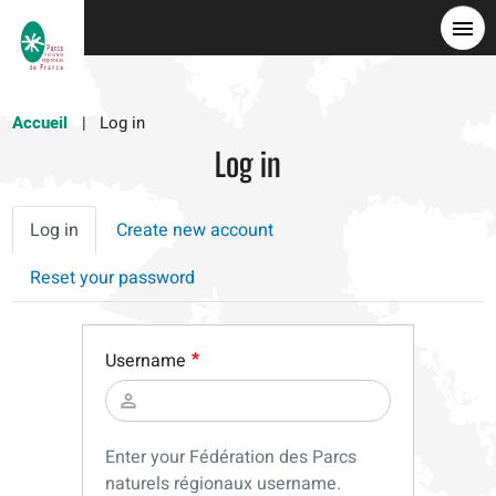
Skip
to
main
content
Accueil
Log in
Log in
Primary
Log in
Create new account
tabs
Reset your password
Username
Enter your Fédération des Parcs
naturels régionaux username.