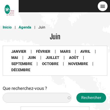
Pasar
al
contenido
principal
Inicio
Agenda
Juin
Juin
|
|
|
|
JANVIER
FÉVRIER
MARS
AVRIL
|
|
|
|
MAI
JUIN
JUILLET
AOÛT
|
|
|
SEPTEMBRE
OCTOBRE
NOVEMBRE
DÉCEMBRE
Que recherchez-vous ?
Rechercher