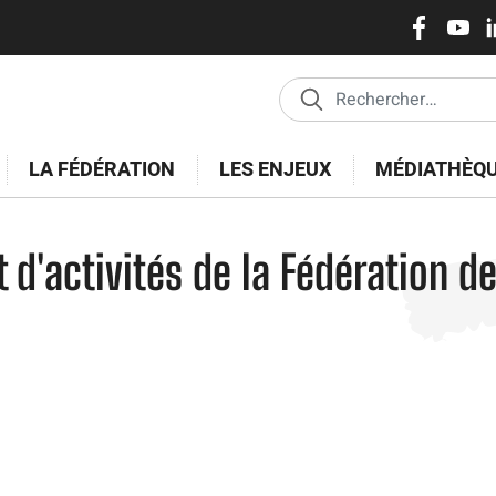
Réseaux
Pasar
al
sociaux
contenido
principal
LA FÉDÉRATION
LES ENJEUX
MÉDIATHÈQ
 d'activités de la Fédération d