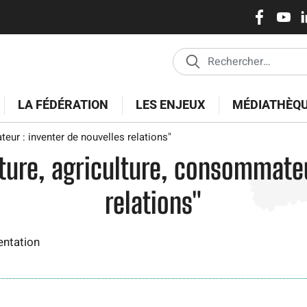
Réseaux
Pasar
al
sociaux
contenido
principal
LA FÉDÉRATION
LES ENJEUX
MÉDIATHÈQ
ur : inventer de nouvelles relations"
ure, agriculture, consommateu
relations"
entation