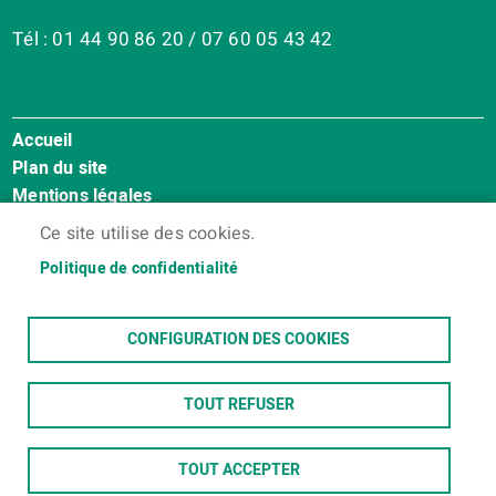
Tél : 01 44 90 86 20 / 07 60 05 43 42
Accueil
Menu
Plan du site
Pied
Mentions légales
de
Accessibilité : Non conforme
page
Ce site utilise des cookies.
Cookies
Politique de confidentialité
Contact
Espace membres
CONFIGURATION DES COOKIES
TOUT REFUSER
TOUT ACCEPTER