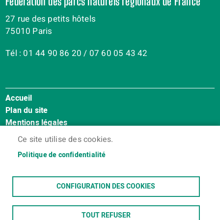
Fédération des parcs naturels régionaux de France
27 rue des petits hôtels
75010 Paris
Tél : 01 44 90 86 20 / 07 60 05 43 42
Accueil
Menu
Plan du site
Pied
Mentions légales
de
Accessibilité : Non conforme
page
Ce site utilise des cookies.
Cookies
Politique de confidentialité
Contact
Espace membres
CONFIGURATION DES COOKIES
TOUT REFUSER