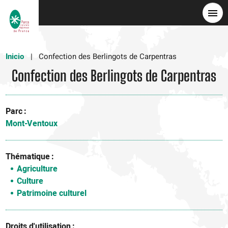
Pasar
al
contenido
principal
Inicio
Confection des Berlingots de Carpentras
Confection des Berlingots de Carpentras
Parc
Mont-Ventoux
Thématique
Agriculture
Culture
Patrimoine culturel
Droits d'utilisation