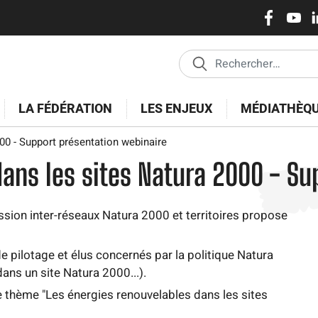
Réseaux
Pasar
al
sociaux
contenido
principal
LA FÉDÉRATION
LES ENJEUX
MÉDIATHÈQ
00 - Support présentation webinaire
dans les sites Natura 2000 - Su
sion inter-réseaux Natura 2000 et territoires propose
 pilotage et élus concernés par la politique Natura
ns un site Natura 2000...).
e thème "Les énergies renouvelables dans les sites