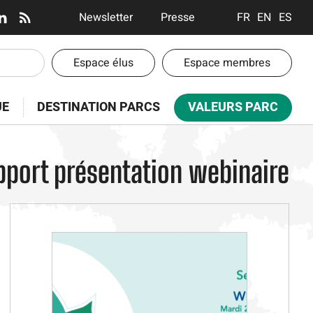
En-
Newsletter
Presse
FRANÇAIS
ENGLISH
ESPA
tête
-
En-
Espace élus
Espace membres
Communication
tête
-
UE
DESTINATION PARCS
VALEURS PARC
Espaces
pport présentation webinaire