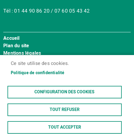
Tél : 01 44 90 86 20 / 07 60 05 43 42
Accueil
Menu
Plan du site
Pied
Mentions légales
de
Accessibilité : Non conforme
page
Ce site utilise des cookies.
Cookies
Politique de confidentialité
Contact
Espace membres
CONFIGURATION DES COOKIES
TOUT REFUSER
TOUT ACCEPTER