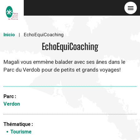
Pasar
al
contenido
principal
Inicio
EchoEquiCoaching
EchoEquiCoaching
Magali vous emmène balader avec ses ânes dans le
Parc du Verdob pour de petits et grands voyages!
Parc
Verdon
Thématique
Tourisme