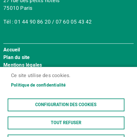
27 rue des petits hôtels
75010 Paris
Tél : 01 44 90 86 20 / 07 60 05 43 42
Accueil
Menu
Plan du site
Pied
Mentions légales
de
Accessibilité : Non conforme
page
Ce site utilise des cookies.
Cookies
Politique de confidentialité
Contact
Espace membres
CONFIGURATION DES COOKIES
TOUT REFUSER