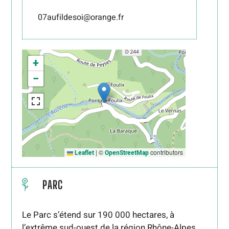
07aufildesoi@orange.fr
+
−
|
©
contributors
Leaflet
OpenStreetMap
PARC
Le Parc s’étend sur 190 000 hectares, à
l’extrême sud-ouest de la région Rhône-Alpes,