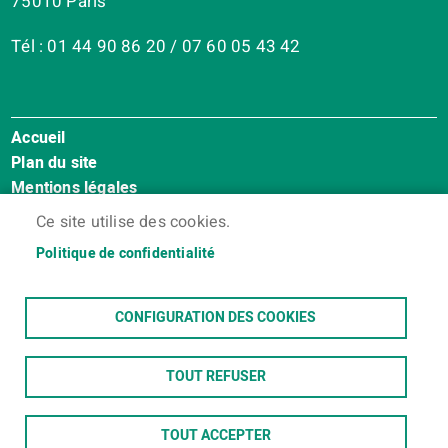
75010 Paris
Tél : 01 44 90 86 20 / 07 60 05 43 42
Accueil
Menu
Plan du site
Pied
Mentions légales
de
Accessibilité : Non conforme
page
Ce site utilise des cookies.
Cookies
Politique de confidentialité
Contact
Espace membres
CONFIGURATION DES COOKIES
TOUT REFUSER
TOUT ACCEPTER