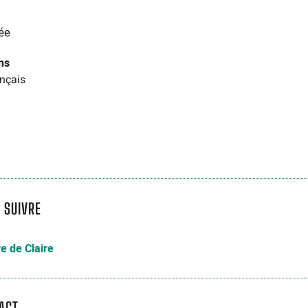
née
ns
nçais
 SUIVRE
e de Claire
ACT