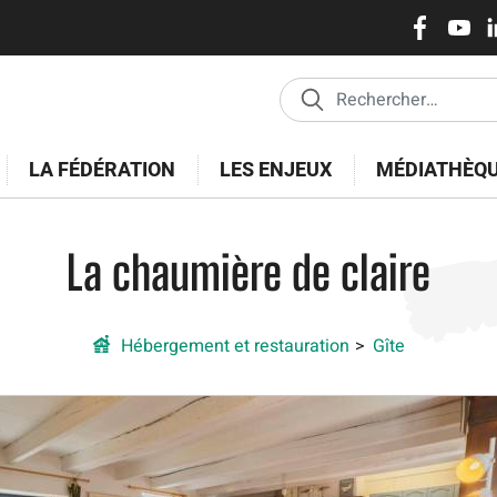
Réseaux
Pasar
al
sociaux
contenido
principal
LA FÉDÉRATION
LES ENJEUX
MÉDIATHÈQ
La chaumière de claire
Hébergement et restauration
Gîte