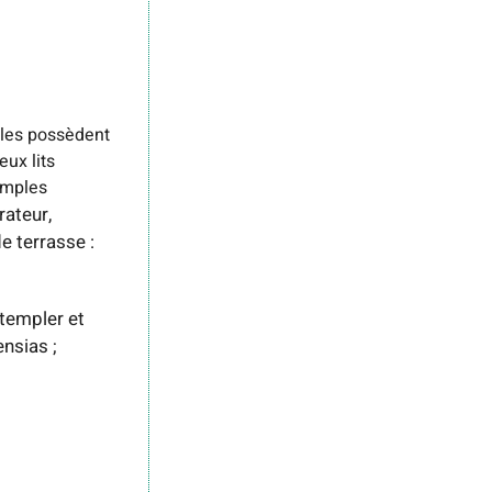
lles possèdent
ux lits
imples
rateur,
e terrasse :
templer et
nsias ;