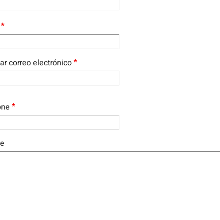
RIEL
ar correo electrónico
one
e