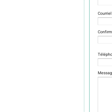
COUR
Courriel
Confirm
Téléph
Messag