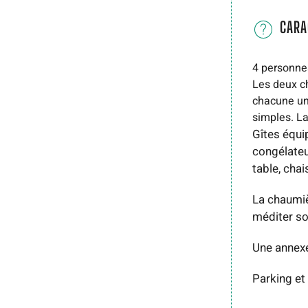
CARA
4 personne
Les deux ch
chacune un
simples. L
Gîtes équip
congélateu
table, cha
La chaumiè
méditer so
Une annexe 
Parking et