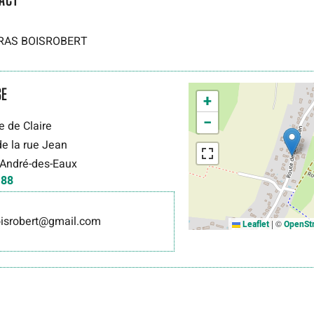
 BRAS BOISROBERT
SE
+
−
 de Claire
de la rue Jean
-André-des-Eaux
.88
boisrobert@gmail.com
|
©
Leaflet
OpenSt