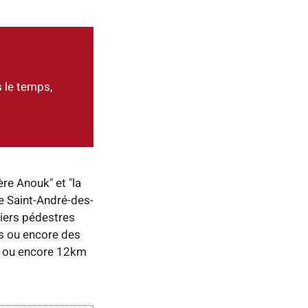
 le temps,
re Anouk" et "la
de Saint-André-des-
tiers pédestres
s ou encore des
, ou encore 12km