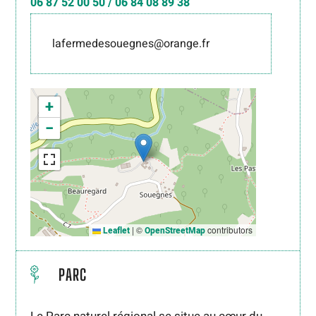
06 87 52 00 50 / 06 84 08 89 38
lafermedesouegnes@orange.fr
+
−
|
©
contributors
Leaflet
OpenStreetMap
PARC