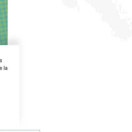
s
e la