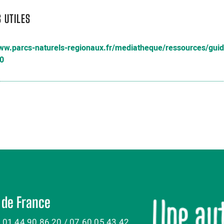
S UTILES
www.parcs-naturels-regionaux.fr/mediatheque/ressources/guid
0
 de France
: 01 44 90 86 20 / 07 60 05 43 42