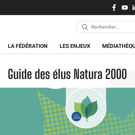
Réseaux
Pasar
al
sociaux
contenido
principal
LA FÉDÉRATION
LES ENJEUX
MÉDIATHÈQ
Guide des élus Natura 2000