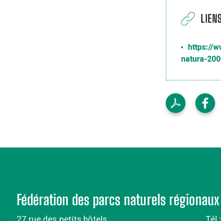
LIEN
https://
natura-200
Fédération des parcs naturels régionaux
27 rue des petits hôtels
Tél 