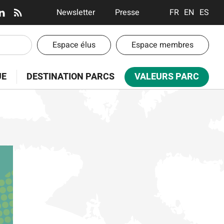
En-
Newsletter
Presse
FRANÇAIS
ENGLISH
ESPA
tête
-
En-
Espace élus
Espace membres
Communication
tête
-
UE
DESTINATION PARCS
VALEURS PARC
Espaces