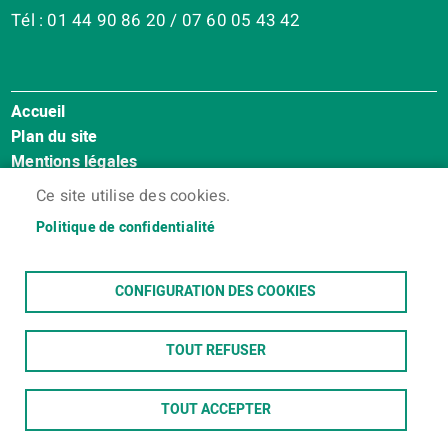
Tél : 01 44 90 86 20 / 07 60 05 43 42
Accueil
Menu
Plan du site
Pied
Mentions légales
de
Accessibilité : Non conforme
page
Ce site utilise des cookies.
Cookies
Politique de confidentialité
Contact
Espace membres
CONFIGURATION DES COOKIES
TOUT REFUSER
TOUT ACCEPTER