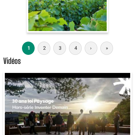
Paginación
1
2
3
4
›
Siguiente
»
Última
página
página
Vidéos