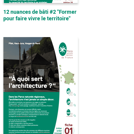
12 nuances de bâti #2 "Former
pour faire vivre le territoire"