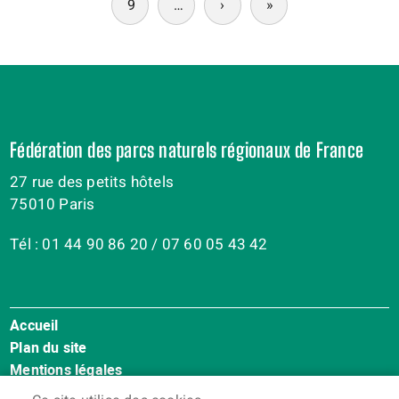
9
…
›
Siguiente
»
Última
página
página
Fédération des parcs naturels régionaux de France
27 rue des petits hôtels
75010 Paris
Tél : 01 44 90 86 20 / 07 60 05 43 42
Accueil
Menu
Plan du site
Pied
Mentions légales
de
Accessibilité : Non conforme