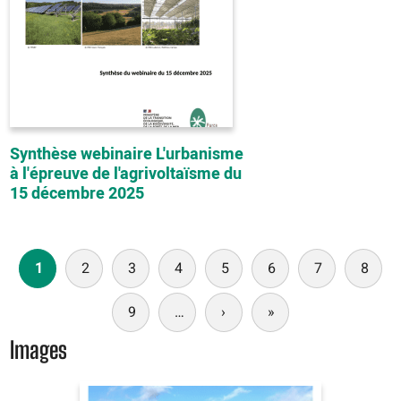
Synthèse webinaire L'urbanisme
à l'épreuve de l'agrivoltaïsme du
15 décembre 2025
Paginación
1
2
3
4
5
6
7
8
9
…
›
Siguiente
»
Última
página
página
Images