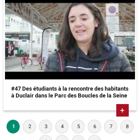
#47 Des étudiants à la rencontre des habitants
à Duclair dans le Parc des Boucles de la Seine
+
Paginación
1
2
3
4
5
6
7
8