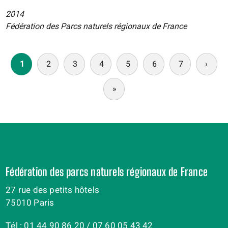
2014
Fédération des Parcs naturels régionaux de France
Pagination
1
2
3
4
5
6
7
›
Page
suiva
»
Dernière
page
Fédération des parcs naturels régionaux de France
27 rue des petits hôtels
75010 Paris
Tél : 01 44 90 86 20 / 07 60 05 43 42