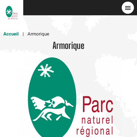
Aller
au
contenu
principal
Accueil
Armorique
Armorique