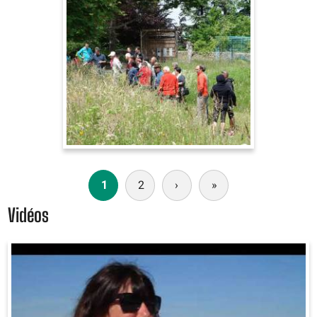
Pagination
1
2
›
Page
»
Dernière
suivante
page
Vidéos