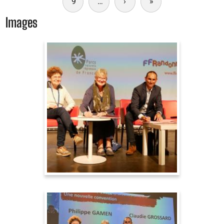
9
…
›
Page
»
Dernière
suivante
page
Images