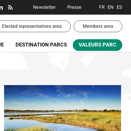
En-
Newsletter
Presse
FRANÇAIS
ENGLISH
ESPA
tête
-
-
Elected representatives area
Members area
Communication
te
UE
DESTINATION PARCS
VALEURS PARC
paces