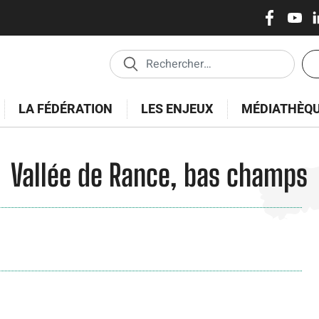
Réseaux
Skip
to
sociaux
main
En
content
tê
-
LA FÉDÉRATION
LES ENJEUX
MÉDIATHÈQ
Es
Vallée de Rance, bas champs