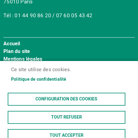
75010 Paris
Tél : 01 44 90 86 20 / 07 60 05 43 42
Accueil
Menu
Plan du site
Pied
Mentions légales
de
Accessibilité : Non conforme
page
Ce site utilise des cookies.
Cookies
Politique de confidentialité
Contact
Espace membres
CONFIGURATION DES COOKIES
TOUT REFUSER
TOUT ACCEPTER