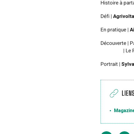
Histoire à part
Défi |
Agrivolt
En pratique |
A
Découverte | Pa
| Le Par
Portrait |
Sylv
LIEN
Magazine