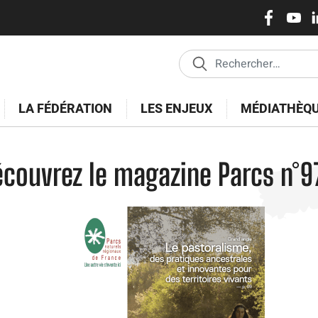
Réseaux
Pasar
al
sociaux
contenido
principal
LA FÉDÉRATION
LES ENJEUX
MÉDIATHÈQ
écouvrez le magazine Parcs n°97