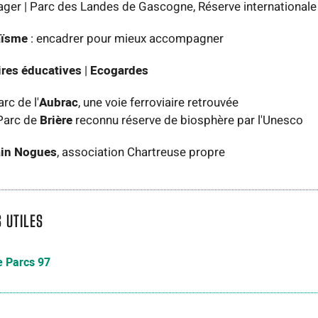
ager | Parc des Landes de Gascogne, Réserve internationale d
aïsme
: encadrer pour mieux accompagner
ires éducatives
|
Ecogardes
rc de l'
Aubrac
, une voie ferroviaire retrouvée
c de
Brière
reconnu réserve de biosphère par l'Unesco
ain Nogues
,
association Chartreuse propre
S UTILES
 Parcs 97