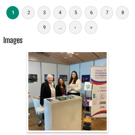
Paginación
1
2
3
4
5
6
7
8
9
…
›
Siguiente
»
Última
página
página
Images