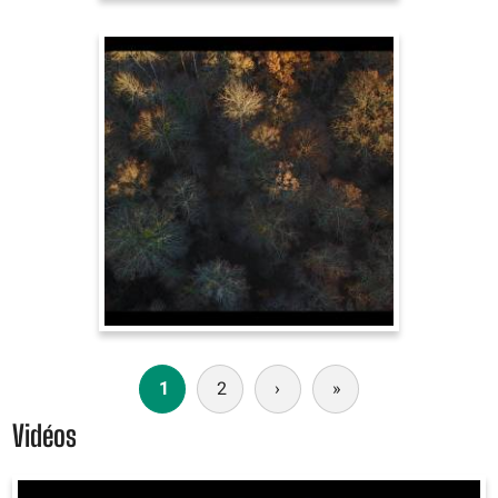
Paginación
1
2
›
Siguiente
»
Última
página
página
Vidéos