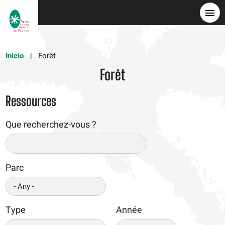
Pasar
al
contenido
principal
Inicio
Forêt
Forêt
Ressources
Que recherchez-vous ?
Parc
Type
Année