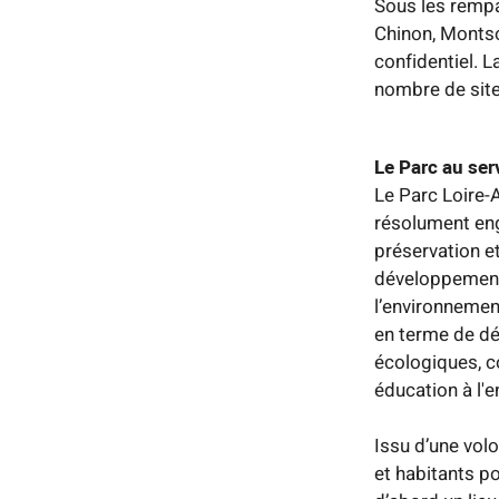
Sous les rempar
Chinon, Montso
confidentiel. L
nombre de site
Le Parc au serv
Le Parc Loire-
résolument eng
préservation et
développement é
l’environnemen
en terme de dé
écologiques, c
éducation à l'
Issu d’une volo
et habitants po