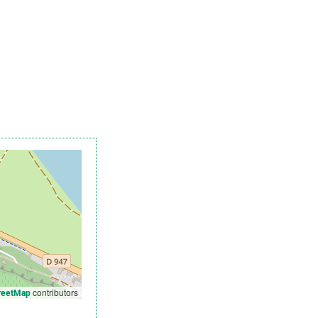
contributors
reetMap