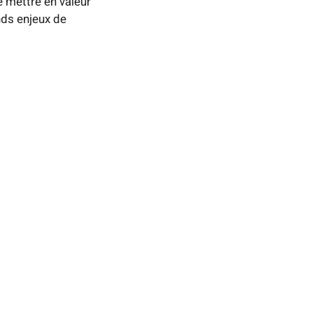
e mettre en valeur
nds enjeux de