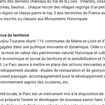
ts des derniers châteaux du Val de la Loire : Villandry, Ussé
reau, Saumur… chaque recoin des villages regorge d'un peti
a région se classe parmi le top 3 des territoires de France a
s inscrits ou classés aux Monuments Historiques.
ice du territoire
Anjou-Touraine réunit 116 communes de Maine-et-Loire et d'I
agées dans une politique innovante et dynamique. Celle-ci 
 la mise en valeur des patrimoines naturel, historique et cultu
conomique et social du territoire et la sensibilisation et l
t. Le Parc œuvre à mettre en place des actions innovantes 
veloppement durable : études de restauration et de gestion
onseil paysager, accompagnement pour le développement de 
environnement auprès des scolaires, etc.
nté locale, le Parc est un instrument mis à la disposition de 
ur préparer l’avenir et développer de nouveaux savoir-faire.