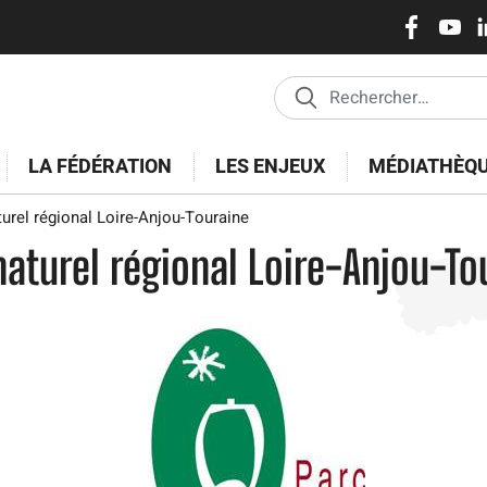
Réseaux
Aller
au
sociaux
contenu
principal
LA FÉDÉRATION
LES ENJEUX
MÉDIATHÈQ
urel régional Loire-Anjou-Touraine
naturel régional Loire-Anjou-To