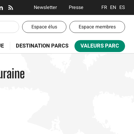
En-
Newsletter
Presse
FRANÇAIS
ENGLISH
ESPA
tête
-
En-
Espace élus
Espace membres
Communication
tête
-
UE
DESTINATION PARCS
VALEURS PARC
Espaces
uraine