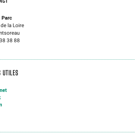
ACT
 Parc
de la Loire
ntsoreau
 38 38 88
S UTILES
rnet
k
m