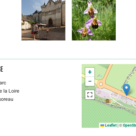
SE
+
−
arc
 la Loire
soreau
|
©
Leaflet
OpenSt