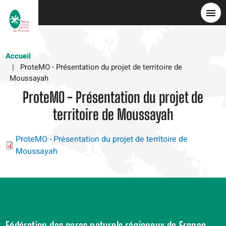
Aller
au
contenu
principal
Accueil
ProteMO - Présentation du projet de territoire de
Moussayah
ProteMO - Présentation du projet de
territoire de Moussayah
ProteMO - Présentation du projet de territoire de
Moussayah
Fédération des parcs naturels régionaux de France