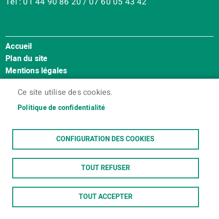
Tél : 01 44 90 86 20 / 07 60 05 43 42
Accueil
Menu
Plan du site
Pied
Mentions légales
de
Accessibilité : Non conforme
page
Ce site utilise des cookies.
Cookies
Contact
Politique de confidentialité
Espace membres
CONFIGURATION DES COOKIES
TOUT REFUSER
TOUT ACCEPTER