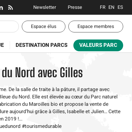
En-
Newsletter
Presse
FRANÇAIS
ENGLISH
ESPA
tête
-
En-
Espace élus
Espace membres
Communication
tête
-
UE
DESTINATION PARCS
VALEURS PARC
Espaces
 du Nord avec Gilles
De la salle de traite à la pâture, il partage avec
la Bleue du Nord. Elle est élevée au cœur du Parc naturel
fabrication du Maroilles bio et propose la vente de
re aujourd’hui grâce à Gilles, Isabelle et Julien… Cette
n 2019 !...
euedunord #tourismedurable