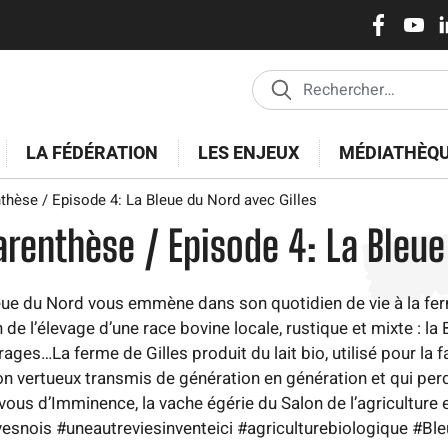
Réseaux
Aller
au
sociaux
contenu
principal
LA FÉDÉRATION
LES ENJEUX
MÉDIATHÈQ
thèse / Episode 4: La Bleue du Nord avec Gilles
arenthèse / Episode 4: La Bleue
e du Nord vous emmène dans son quotidien de vie à la ferme. 
ion de l’élevage d’une race bovine locale, rustique et mixte : 
rages…La ferme de Gilles produit du lait bio, utilisé pour la 
n vertueux transmis de génération en génération et qui perdu
ous d’Imminence, la vache égérie du Salon de l’agriculture e
snois #uneautreviesinventeici #agriculturebiologique #Bl