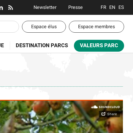
En-
Newsletter
Presse
FRANÇAIS
ENGLISH
ESPA
tête
-
En-
Espace élus
Espace membres
Communication
tête
-
UE
DESTINATION PARCS
VALEURS PARC
Espaces