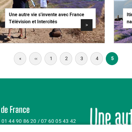
Une autre vie s'invente avec France
It
Télévision et Intercités
na
>
«
First
‹‹
Previous
1
2
3
4
5
page
page
 de France
: 01 44 90 86 20 / 07 60 05 43 42