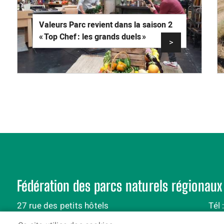
Valeurs Parc revient dans la saison 2
« Top Chef : les grands duels »
>
Pagination
Fédération des parcs naturels régionaux
27 rue des petits hôtels
Tél 
75010 Paris