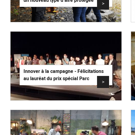
un nouveau type d’aire protégée
>
Innover à la campagne - Félicitations
au lauréat du prix spécial Parc
>