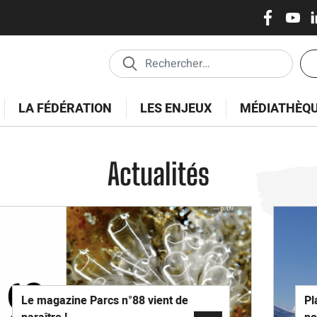
Réseaux
Skip
to
sociaux
main
En
content
tê
-
LA FÉDÉRATION
LES ENJEUX
MÉDIATHÈQ
Es
Actualités
Le magazine Parcs n°88 vient de
Pl