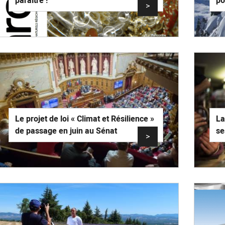
paraître !
po
>
Le projet de loi « Climat et Résilience »
La
de passage en juin au Sénat
se
>