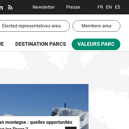
En-
Newsletter
Presse
FRANÇAIS
ENGLISH
ESPA
tête
-
-
Elected representatives area
Members area
Communication
te
UE
DESTINATION PARCS
VALEURS PARC
paces
an montagne : quelles opportunités