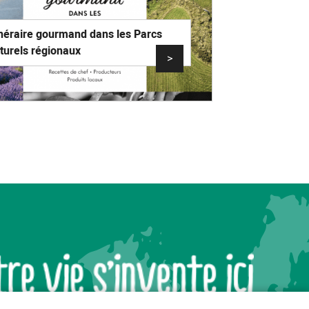
inéraire gourmand dans les Parcs
turels régionaux
>