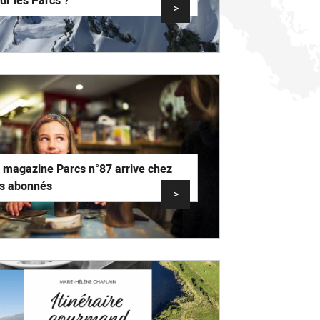
ur les Parcs ?
>
 magazine Parcs n°87 arrive chez
s abonnés
>