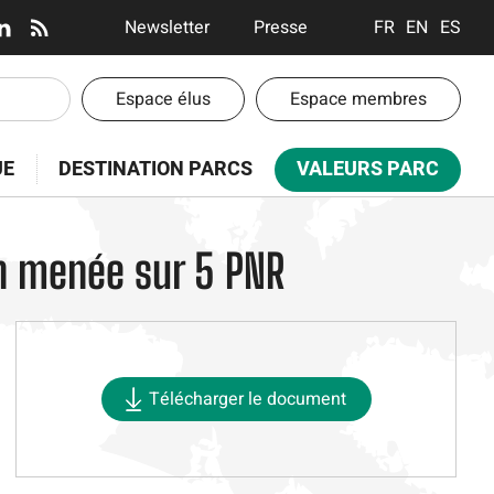
En-
Newsletter
Presse
FRANÇAIS
ENGLISH
ESPA
tête
-
En-
Espace élus
Espace membres
Communication
tête
-
UE
DESTINATION PARCS
VALEURS PARC
Espaces
on menée sur 5 PNR
Télécharger le document