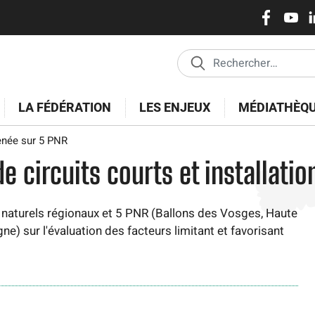
Réseaux
Pasar
al
sociaux
contenido
principal
LA FÉDÉRATION
LES ENJEUX
MÉDIATHÈQ
menée sur 5 PNR
de circuits courts et installati
 naturels régionaux et 5 PNR (Ballons des Vosges, Haute
e) sur l'évaluation des facteurs limitant et favorisant