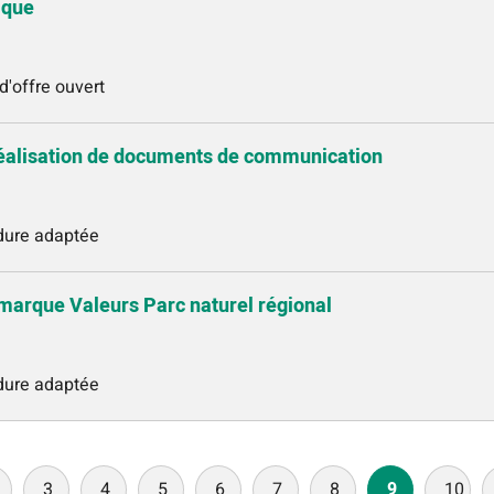
ique
d'offre ouvert
 réalisation de documents de communication
édure adaptée
marque Valeurs Parc naturel régional
édure adaptée
3
4
5
6
7
8
9
10