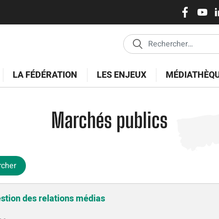
Réseaux
Aller
au
sociaux
contenu
principal
LA FÉDÉRATION
LES ENJEUX
MÉDIATHÈQ
Marchés publics
rcher
estion des relations médias